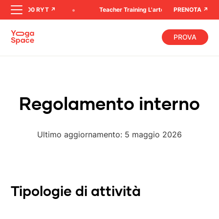
tanga 200 RYT ↗︎
Teacher Training L'arte di assistere ➚
PRENOTA ↗︎
PROVA
R
e
g
o
l
a
m
e
n
t
o
i
n
t
e
r
n
o
U
l
t
i
m
o
a
g
g
i
o
r
n
a
m
e
n
t
o
:
5
m
a
g
g
i
o
2
0
2
6
Tipologie di attività