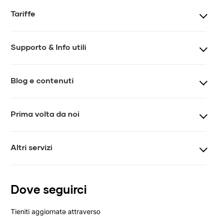
Corsi
Teacher training
Tariffe
Eventi e workshop
Team
Prezzi lezioni
Prezzi lezioni online
Supporto & Info utili
Impatto
Regolamento
Tesseramento
Gift card
FAQ
Contatti
Blog e contenuti
Chiedi a MYS
Journal
Prima volta da noi
Newsletter
Video
Come iniziare
Vis-á-vis
Altri servizi
Lezioni di prova
Lezioni private
Yoga per aziende
Dove seguirci
Affitto spazi
Tieniti aggiornatə attraverso