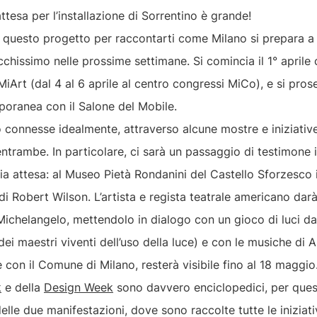
ttesa per l’installazione di Sorrentino è grande!
a questo progetto per raccontarti come Milano si prepara a 
ricchissimo nelle prossime settimane. Si comincia il 1° aprile 
iArt (dal 4 al 6 aprile al centro congressi MiCo), e si pro
mporanea con il Salone del Mobile.
connesse idealmente, attraverso alcune mostre e iniziative 
ntrambe. In particolare, ci sarà un passaggio di testimone 
mia attesa: al Museo Pietà Rondanini del Castello Sforzesco
c di Robert Wilson. L’artista e regista teatrale americano dar
ichelangelo, mettendolo in dialogo con un gioco di luci da
ei maestri viventi dell’uso della luce) e con le musiche di A
e con il Comune di Milano, resterà visibile fino al 18 maggio
k
e della
Design Week
sono davvero enciclopedici, per quest
i delle due manifestazioni, dove sono raccolte tutte le inizia