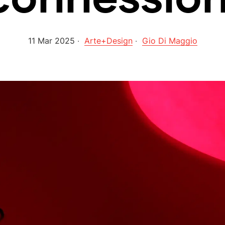
c
o
n
n
e
s
s
i
o
11 Mar 2025
Arte+Design
Gio Di Maggio