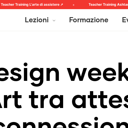
cher Training L'arte di assistere ➚
Teacher Training Ashtanga
Lezioni
Formazione
E
e
s
i
g
n
w
e
e
A
r
t
t
r
a
a
t
t
e