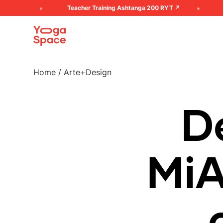
re ➚
Teacher Training Ashtanga 200 RYT ↗︎
Tea
Home
/
Arte+Design
D
M
i