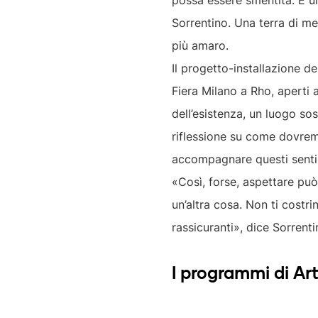
possa essere smentita. È un
Sorrentino. Una terra di m
più amaro.
Il progetto-installazione del
Fiera Milano a Rho, aperti 
dell’esistenza, un luogo so
riflessione su come dovremm
accompagnare questi sentimen
«Così, forse, aspettare può
un’altra cosa. Non ti costr
rassicuranti», dice Sorrenti
I programmi di Ar