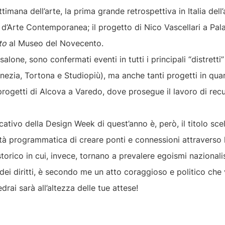
ttimana dell’arte, la prima grande retrospettiva in Italia dell’
 d’Arte Contemporanea; il progetto di Nico Vascellari a Pal
to
al Museo del Novecento.
alone, sono confermati eventi in tutti i principali “distretti”
enezia, Tortona e Studiopiù), ma anche tanti progetti in quar
 progetti di Alcova a Varedo, dove prosegue il lavoro di recu
cativo della Design Week di quest’anno è, però, il titolo sce
à programmatica di creare ponti e connessioni attraverso la 
orico in cui, invece, tornano a prevalere egoismi nazionalist
ei diritti, è secondo me un atto coraggioso e politico che 
rai sarà all’altezza delle tue attese!