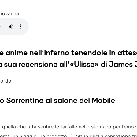
 Giovanna
 le anime nell’Inferno tenendole in attes
 sua recensione all’«Ulisse» di James 
cordo.
lo Sorrentino al salone del Mobile
– quella che ti fa sentire le farfalle nello stomaco per l’em
 festa, un viaggio, un progetto…). Ma in quella sensazione t