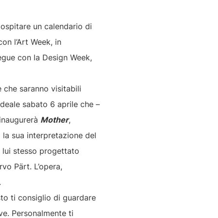
ospitare un calendario di
con l’Art Week, in
segue con la Design Week,
che saranno visitabili
ideale sabato 6 aprile che –
 inaugurerà
Mother
,
à la sua interpretazione del
 lui stesso progettato
rvo Pärt. L’opera,
.
o ti consiglio di guardare
tive. Personalmente ti