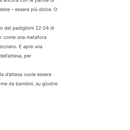
a ancora con le parole di
ebbe – essere più dolce. O
rno dei padiglioni 22-24 di
 po’ come una metafora
recciano. E apre una
ell’attesa, per
la d’attesa vuole essere
come da bambini, su giostre