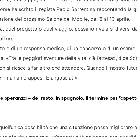
ome ha scritto il regista Paolo Sorrentino raccontando la ge
sione del prossimo Salone del Mobile, dall’8 al 13 aprile.
sta, quel progetto o quel viaggio, possano rivelarsi diversi
ffrire.
ferto o di un responso medico, di un concorso o di un esam
. «Tra le peggiori sventure della vita, c’è l’attesa», dice S
non si riesce a far altro che attendere. Quando il nostro fu
e rimaniamo appesi. E angosciati».
e speranza – del resto, in spagnolo, il termine per “aspetta
uell’unica possibilità che una situazione possa migliorare o