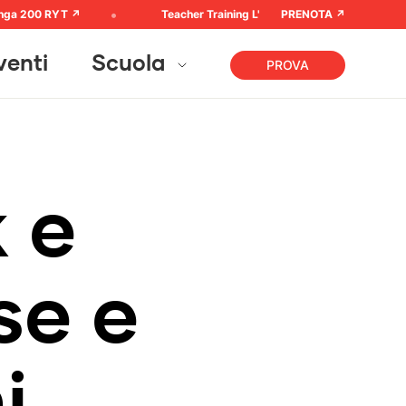
 200 RYT ↗︎
Teacher Training L'arte di assistere ➚
PRENOTA ↗︎
venti
Scuola
PROVA
k
e
s
e
e