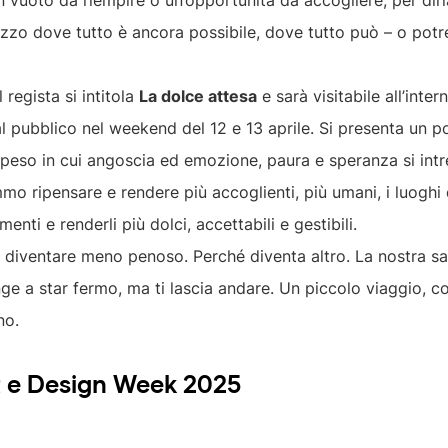
 vuoto da riempire o un’opportunità da accogliere, per dirl
ezzo dove tutto è ancora possibile, dove tutto può – o potr
 regista si intitola
La dolce attesa
e sarà visitabile all’inte
al pubblico nel weekend del 12 e 13 aprile. Si presenta un
speso in cui angoscia ed emozione, paura e speranza si int
o ripensare e rendere più accoglienti, più umani, i luoghi d
ti e renderli più dolci, accettabili e gestibili.
 diventare meno penoso. Perché diventa altro. La nostra sa
inge a star fermo, ma ti lascia andare. Un piccolo viaggio, 
no.
t e Design Week 2025