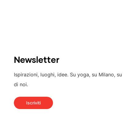
Newsletter
I
s
p
i
r
a
z
i
o
n
i
,
l
u
o
g
h
i
,
i
d
e
e
.
S
u
y
o
g
a
,
s
u
M
i
l
a
n
o
,
s
u
d
i
n
o
i
.
Iscriviti