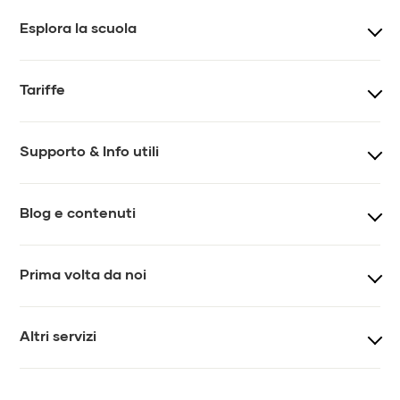
Esplora la scuola
Corsi
Teacher training
Tariffe
Eventi e workshop
Team
Prezzi lezioni
Prezzi lezioni online
Supporto & Info utili
Impatto
Regolamento
Tesseramento
Gift card
FAQ
Contatti
Blog e contenuti
Chiedi a MYS
Journal
Prima volta da noi
Newsletter
Video
Come iniziare
Vis-á-vis
Altri servizi
Lezioni di prova
Lezioni private
Yoga per aziende