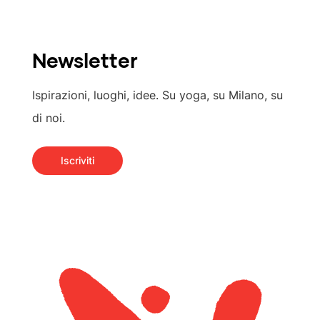
Newsletter
I
s
p
i
r
a
z
i
o
n
i
,
l
u
o
g
h
i
,
i
d
e
e
.
S
u
y
o
g
a
,
s
u
M
i
l
a
n
o
,
s
u
d
i
n
o
i
.
Iscriviti