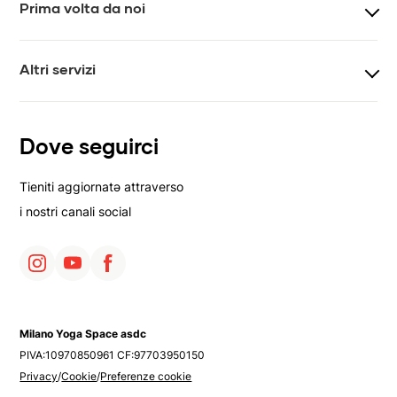
Prima volta da noi
Newsletter
Video
Come iniziare
Vis-á-vis
Altri servizi
Lezioni di prova
Lezioni private
Yoga per aziende
Dove seguirci
Affitto spazi
Tieniti aggiornatə attraverso
i nostri canali social
Milano Yoga Space asdc
PIVA:10970850961 CF:97703950150
Privacy
/
Cookie
/
Preferenze cookie