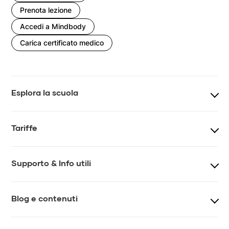
Prenota lezione
Accedi a Mindbody
Carica certificato medico
Esplora la scuola
Corsi
Teacher training
Tariffe
Eventi e workshop
Team
Prezzi lezioni
Prezzi lezioni online
Supporto & Info utili
Impatto
Regolamento
Tesseramento
Gift card
FAQ
Contatti
Blog e contenuti
Chiedi a MYS
Journal