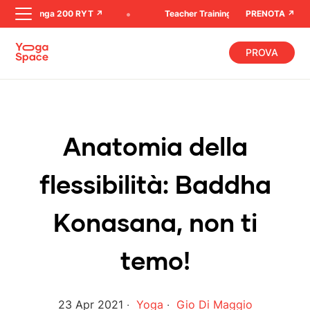
ing Ashtanga 200 RYT ↗︎
Teacher Training L'arte di assistere ➚
PRENOTA ↗︎
PROVA
A
n
a
t
o
m
i
a
d
e
l
l
a
f
l
e
s
s
i
b
i
l
i
t
à
:
B
a
d
d
h
a
K
o
n
a
s
a
n
a
,
n
o
n
t
i
t
e
m
o
!
23 Apr 2021
Yoga
Gio Di Maggio