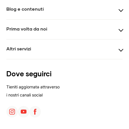
FAQ
Contatti
Blog e contenuti
Chiedi a MYS
Journal
Prima volta da noi
Newsletter
Video
Come iniziare
Vis-á-vis
Altri servizi
Lezioni di prova
Lezioni private
Yoga per aziende
Dove seguirci
Affitto spazi
Tieniti aggiornatə attraverso
i nostri canali social