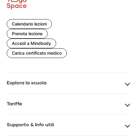
Calendario lezioni
Prenota lezione
Accedi a Mindbody
Carica certificato medico
Esplora la scuola
Corsi
Teacher training
Tariffe
Eventi e workshop
Team
Prezzi lezioni
Prezzi lezioni online
Supporto & Info utili
Impatto
Regolamento
Tesseramento
Gift card