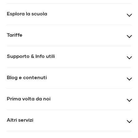
Esplora la scuola
Corsi
Teacher training
Tariffe
Eventi e workshop
Team
Prezzi lezioni
Prezzi lezioni online
Supporto & Info utili
Impatto
Regolamento
Tesseramento
Gift card
FAQ
Contatti
Blog e contenuti
Chiedi a MYS
Journal
Prima volta da noi
Newsletter
Video
Come iniziare
Vis-á-vis
Altri servizi
Lezioni di prova
Lezioni private
Yoga per aziende