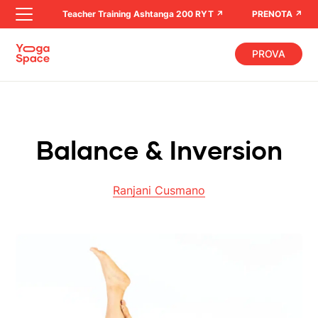
Teacher Training Ashtanga 200 RYT ↗︎
PRENOTA ↗︎
Teacher T
PROVA
B
a
l
a
n
c
e
&
I
n
v
e
r
s
i
o
n
Ranjani Cusmano