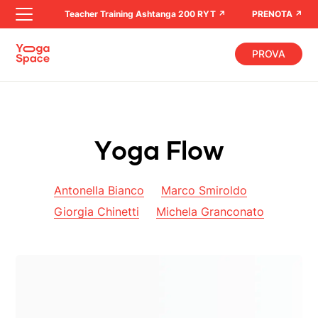
Teacher Training Ashtanga 200 RYT ↗︎
PRENOTA ↗︎
Teacher 
PROVA
Y
o
g
a
F
l
o
w
Antonella Bianco
Marco Smiroldo
Giorgia Chinetti
Michela Granconato