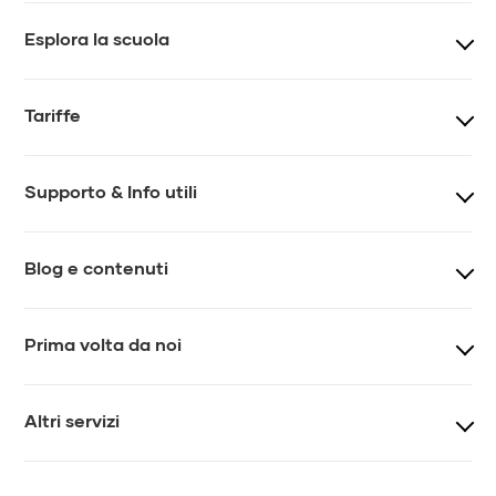
Esplora la scuola
Corsi
Teacher training
Tariffe
Eventi e workshop
Team
Prezzi lezioni
Prezzi lezioni online
Supporto & Info utili
Impatto
Regolamento
Tesseramento
Gift card
FAQ
Contatti
Blog e contenuti
Chiedi a MYS
Journal
Prima volta da noi
Newsletter
Video
Come iniziare
Vis-á-vis
Altri servizi
Lezioni di prova
Lezioni private
Yoga per aziende